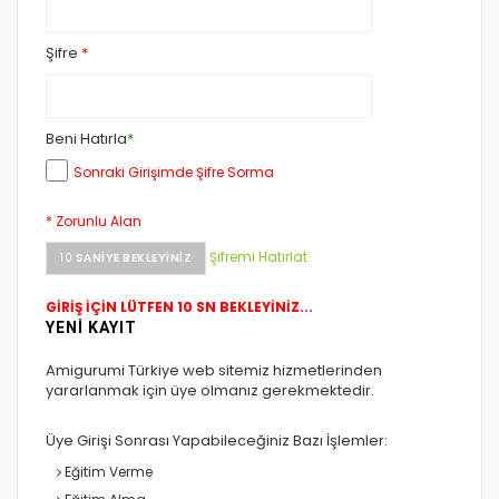
Şifre
*
Beni Hatırla
*
Sonraki Girişimde Şifre Sorma
* Zorunlu Alan
Şifremi Hatırlat
10
SANIYE BEKLEYINIZ
GİRİŞ İÇİN LÜTFEN 10 SN BEKLEYİNİZ...
YENİ KAYIT
Amigurumi Türkiye web sitemiz hizmetlerinden
yararlanmak için üye olmanız gerekmektedir.
Üye Girişi Sonrası Yapabileceğiniz Bazı İşlemler:
Eğitim Verme