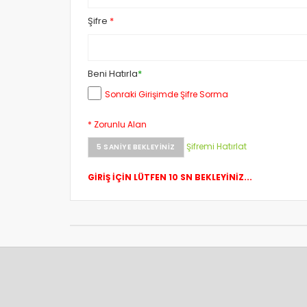
Şifre
*
Beni Hatırla
*
Sonraki Girişimde Şifre Sorma
* Zorunlu Alan
Şifremi Hatırlat
5
SANIYE BEKLEYINIZ
GİRİŞ İÇİN LÜTFEN 10 SN BEKLEYİNİZ...