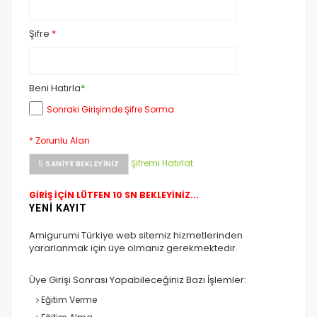
Şifre
*
Beni Hatırla
*
Sonraki Girişimde Şifre Sorma
* Zorunlu Alan
Şifremi Hatırlat
5
SANIYE BEKLEYINIZ
GİRİŞ İÇİN LÜTFEN 10 SN BEKLEYİNİZ...
YENİ KAYIT
Amigurumi Türkiye web sitemiz hizmetlerinden
yararlanmak için üye olmanız gerekmektedir.
Üye Girişi Sonrası Yapabileceğiniz Bazı İşlemler:
Eğitim Verme