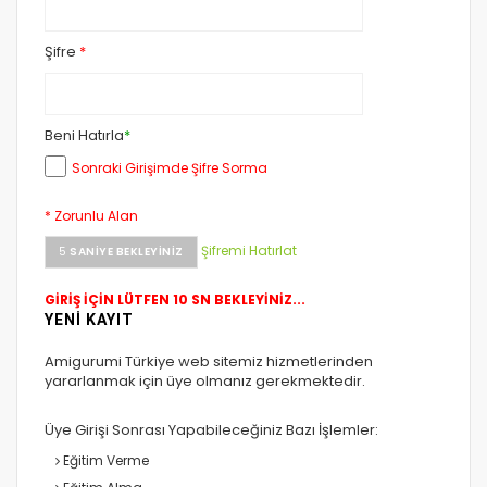
Şifre
*
Beni Hatırla
*
Sonraki Girişimde Şifre Sorma
* Zorunlu Alan
Şifremi Hatırlat
5
SANIYE BEKLEYINIZ
GİRİŞ İÇİN LÜTFEN 10 SN BEKLEYİNİZ...
YENİ KAYIT
Amigurumi Türkiye web sitemiz hizmetlerinden
yararlanmak için üye olmanız gerekmektedir.
Üye Girişi Sonrası Yapabileceğiniz Bazı İşlemler:
Eğitim Verme