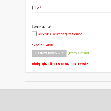
Şifre
*
Beni Hatırla
*
Sonraki Girişimde Şifre Sorma
* Zorunlu Alan
Şifremi Hatırlat
5
SANIYE BEKLEYINIZ
GİRİŞ İÇİN LÜTFEN 10 SN BEKLEYİNİZ...