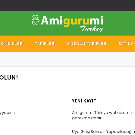
TKİNLİKLER
TARİFLER
VİDEOLU TARİFLER
SATILI
 OLUN!
YENİ KAYIT
 yapınız...
Amigurumi Türkiye web sitemiz 
gerekmektedir.
Üye Girişi Sonrası Yapabileceğini