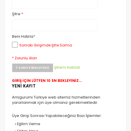
Şifre
*
Beni Hatırla
*
Sonraki Girişimde Şifre Sorma
* Zorunlu Alan
Şifremi Hatırlat
5
SANIYE BEKLEYINIZ
GİRİŞ İÇİN LÜTFEN 10 SN BEKLEYİNİZ...
YENİ KAYIT
Amigurumi Türkiye web sitemiz hizmetlerinden
yararlanmak için üye olmanız gerekmektedir.
Üye Girişi Sonrası Yapabileceğiniz Bazı İşlemler:
Eğitim Verme