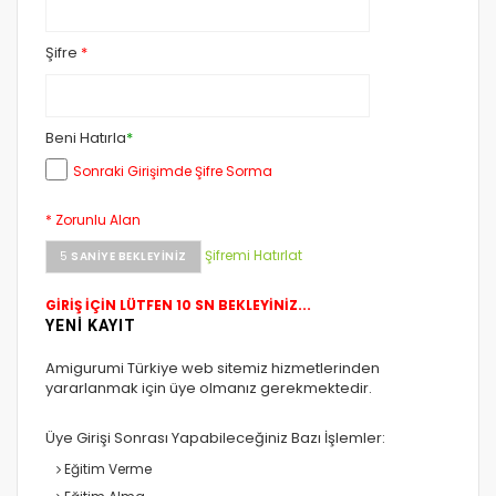
Şifre
*
Beni Hatırla
*
Sonraki Girişimde Şifre Sorma
* Zorunlu Alan
Şifremi Hatırlat
5
SANIYE BEKLEYINIZ
GİRİŞ İÇİN LÜTFEN 10 SN BEKLEYİNİZ...
YENİ KAYIT
Amigurumi Türkiye web sitemiz hizmetlerinden
yararlanmak için üye olmanız gerekmektedir.
Üye Girişi Sonrası Yapabileceğiniz Bazı İşlemler:
Eğitim Verme