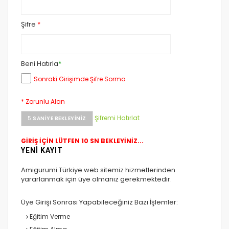
Şifre
*
Beni Hatırla
*
Sonraki Girişimde Şifre Sorma
* Zorunlu Alan
Şifremi Hatırlat
5
SANIYE BEKLEYINIZ
GİRİŞ İÇİN LÜTFEN 10 SN BEKLEYİNİZ...
YENİ KAYIT
Amigurumi Türkiye web sitemiz hizmetlerinden
yararlanmak için üye olmanız gerekmektedir.
Üye Girişi Sonrası Yapabileceğiniz Bazı İşlemler:
Eğitim Verme