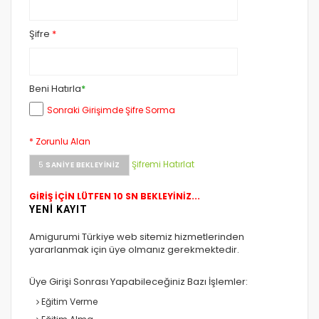
Şifre
*
Beni Hatırla
*
Sonraki Girişimde Şifre Sorma
* Zorunlu Alan
Şifremi Hatırlat
5
SANIYE BEKLEYINIZ
GİRİŞ İÇİN LÜTFEN 10 SN BEKLEYİNİZ...
YENİ KAYIT
Amigurumi Türkiye web sitemiz hizmetlerinden
yararlanmak için üye olmanız gerekmektedir.
Üye Girişi Sonrası Yapabileceğiniz Bazı İşlemler:
Eğitim Verme