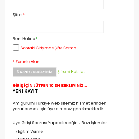
Şifre
*
Beni Hatırla
*
Sonraki Girişimde Şifre Sorma
* Zorunlu Alan
Şifremi Hatırlat
5
SANIYE BEKLEYINIZ
GİRİŞ İÇİN LÜTFEN 10 SN BEKLEYİNİZ...
YENİ KAYIT
Amigurumi Türkiye web sitemiz hizmetlerinden
yararlanmak için üye olmanız gerekmektedir.
Üye Girişi Sonrası Yapabileceğiniz Bazı İşlemler:
Eğitim Verme