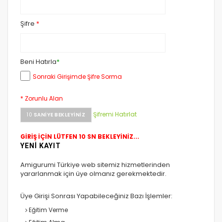
Şifre
*
Beni Hatırla
*
Sonraki Girişimde Şifre Sorma
* Zorunlu Alan
Şifremi Hatırlat
10
SANIYE BEKLEYINIZ
GİRİŞ İÇİN LÜTFEN 10 SN BEKLEYİNİZ...
YENİ KAYIT
Amigurumi Türkiye web sitemiz hizmetlerinden
yararlanmak için üye olmanız gerekmektedir.
Üye Girişi Sonrası Yapabileceğiniz Bazı İşlemler:
Eğitim Verme