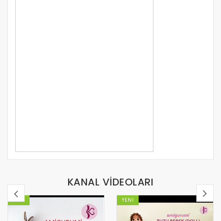
view_as=subscriber
https://www.youtube.com/karanfilogretmen
KANAL VİDEOLARI
YENI
YENI