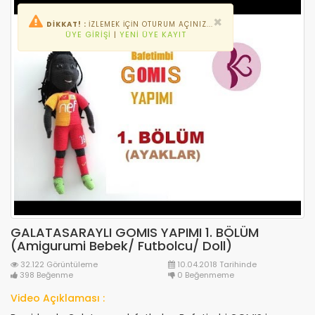
×
DİKKAT! :
İZLEMEK IÇIN OTURUM AÇINIZ...
ÜYE GIRIŞI
|
YENI ÜYE KAYIT
GALATASARAYLI GOMIS YAPIMI 1. BÖLÜM
(Amigurumi Bebek/ Futbolcu/ Doll)
32.122 Görüntüleme
10.04.2018 Tarihinde
398 Beğenme
0 Beğenmeme
Video Açıklaması :