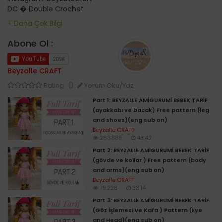
DC � Double Crochet
HDC � Half Double Crochet
SC � Single Crochet
SLST� Slip Stitch
Abone Ol :
TÜrkçe açıklaması
Beyzalle CRAFT
DC � İKİLİ TRABZAN
Yorum Oku/Yaz
Rating : ()
HDC � YARIM(yalancı) TRABZAN
Part 1: BEYZALLE AMİGURUMİ BEBEK TARİF
SC � SIK İĞNE
(ayakkabı ve bacak) Free pattern (leg
SLST � İLMEK KAYDIRMA
and shoes)(eng sub on)
Beyzalle CRAFT
vta: ROUND
263.888
43:42
pb: SC
Part 2: BEYZALLE AMİGURUMİ BEBEK TARİF
aum: INC
(gövde ve kollar ) Free pattern (body
Anillo mágico de 6 pb (6) ( 6 SC INTO MAGIC RING)
and arms)(eng sub on)
dism : DEC
Beyzalle CRAFT
PATAS: FOOT
79.228
33:14
CUERPO :BODY
Part 3: BEYZALLE AMİGURUMİ BEBEK TARİF
HOCICO: NOISE AND MOUTH
(Göz İşlemesi ve Kafa ) Pattern (Eye
CABEZA: HEAD
and Head)(eng sub on)