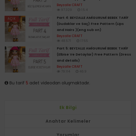
Hilo beige:bej renkle
Beyzalle CRAFT
pc : CHAIN
97.329
1:5:4
pe: SLST
Part 4: BEYZALLE AMİGURUMİ BEBEK TARİF
AÇIK
mpa : DC
(Dudaklar ve Saç) Free Pattern (Lips
cantos : ROW
and Hairs )(eng sub on)
Beyzalle CRAFT
48.571
17:55
Part 5: BEYZALLE AMİGURUMİ BEBEK TARİF
(Elbise Ve Detaylar) Free Pattern (Dress
and details)
Beyzalle CRAFT
79.114
46:9
Bu tarif
5
adet videodan oluşmaktadır.
Ek Bilgi
Anahtar Kelimeler
Yorumlar