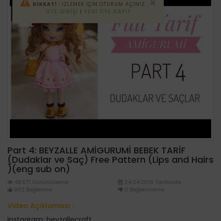
×
DİKKAT! :
İZLEMEK IÇIN OTURUM AÇINIZ...
ÜYE GIRIŞI
|
YENI ÜYE KAYIT
Part 4: BEYZALLE AMİGURUMİ BEBEK TARİF
(Dudaklar ve Saç) Free Pattern (Lips and Hairs
)(eng sub on)
48.571 Görüntüleme
24.04.2019 Tarihinde
902 Beğenme
0 Beğenmeme
Video Açıklaması :
Instagram: beyzallecraft