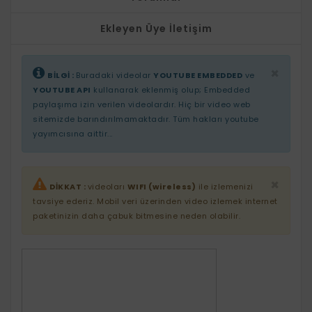
Ekleyen Üye İletişim
×
BİLGİ :
Buradaki videolar
YOUTUBE EMBEDDED
ve
YOUTUBE API
kullanarak eklenmiş olup; Embedded
paylaşıma izin verilen videolardır. Hiç bir video web
sitemizde barındırılmamaktadır. Tüm hakları youtube
yayımcısına aittir...
×
DİKKAT :
videoları
WIFI (wireless)
ile izlemenizi
tavsiye ederiz. Mobil veri üzerinden video izlemek internet
paketinizin daha çabuk bitmesine neden olabilir.