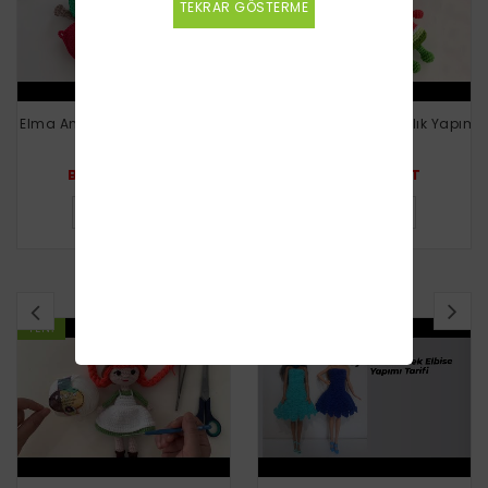
TEKRAR GÖSTERME
Elma Anahtarlık Nasıl Yapılır?
Karpuz Dilimi Anahtarlık Yapımı
Beyzalle CRAFT
Beyzalle CRAFT
DETAYLI BILGI
DETAYLI BILGI
BENZER VİDEOLAR
YENI
YENI