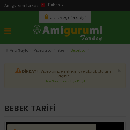
Turkish
Amigurumi Turkey
OTURUM AÇ ( ÜYE GIRIŞI )
Ana Sayfa
Videolu tarif listesi
Bebek tarifi
×
DİKKAT! :
Videoları izlemek için üye olarak oturum
açınız...
Üye Girişi
|
Yeni Üye Kayıt
BEBEK TARİFİ