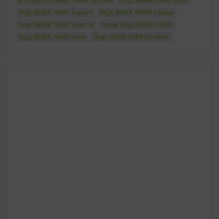
Amigurumi BEBEK TARİFİ fiyatları
Örgü BEBEK TARİFİ Tarifi
Örgü BEBEK TARİFİ Yapımı
Örgü BEBEK TARİFİ Yapılışı
Örgü BEBEK TARİFİ Satın Al
Satılık Örgü BEBEK TARİFİ
Örgü BEBEK TARİFİ fiyatı
Örgü BEBEK TARİFİ fiyatları