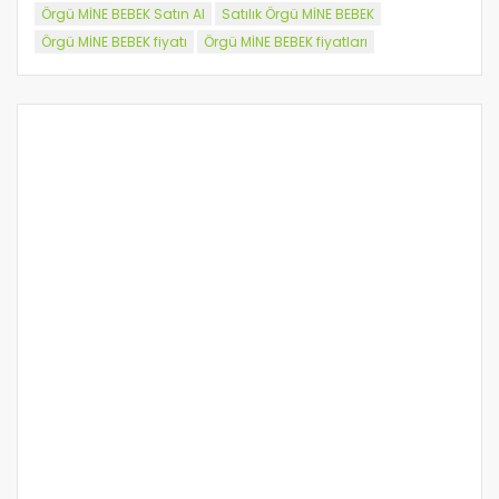
Örgü MİNE BEBEK Satın Al
Satılık Örgü MİNE BEBEK
Örgü MİNE BEBEK fiyatı
Örgü MİNE BEBEK fiyatları