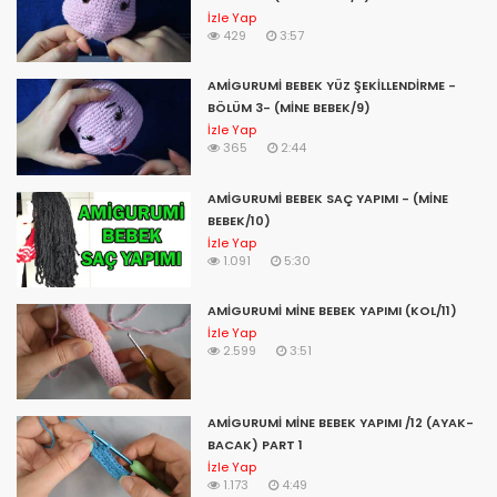
amigurumi çanta modelleri,
İzle Yap
amigurumi dersleri,
429
3:57
amigurumi düz saç yapımı,
amigurumi dudak işleme,
AMİGURUMİ BEBEK YÜZ ŞEKİLLENDİRME -
amigurumi dolap süsleri,
BÖLÜM 3- (MİNE BEBEK/9)
amigurumi diz yapımı,
İzle Yap
amigurumi deniz kızı,
365
2:44
amigurumi dönence,
amigurumi dikimi,
AMİGURUMİ BEBEK SAÇ YAPIMI - (MİNE
amigurumi deve yapımı,
BEBEK/10)
amigurumi dudak işlemesi,
İzle Yap
1.091
5:30
d&d dolls amigurumi by dua,
letra de amigurumi,
amigurumi eşek,
AMİGURUMİ MİNE BEBEK YAPIMI (KOL/11)
İzle Yap
amigurumi elbise,
2.599
3:51
amigurumi erkek bebek,
amigurumi emzik zinciri,
amigurumi emzikli bebek,
AMİGURUMİ MİNE BEBEK YAPIMI /12 (AYAK-
amigurumi eksiltme,
BACAK) PART 1
amigurumi ejderha yapımı,
İzle Yap
amigurumi erkek tavşan,
1.173
4:49