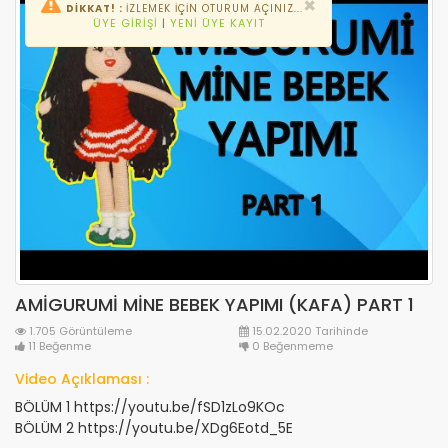
×
DİKKAT! :
İZLEMEK IÇIN OTURUM AÇINIZ...
ÜYE GIRIŞI
|
YENI ÜYE KAYIT
AMİGURUMİ MİNE BEBEK YAPIMI (KAFA) PART 1
1.705 Görüntüleme
15.02.2020 Tarihinde
11 Beğenme
0 Beğenmeme
Video Açıklaması :
BÖLÜM 1 https://youtu.be/fSD1zLo9KOc
BÖLÜM 2 https://youtu.be/XDg6Eotd_5E