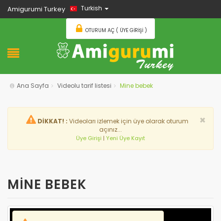
Turkish
Amigurumi Turkey
OTURUM AÇ ( ÜYE GIRIŞI )
Ana Sayfa
Videolu tarif listesi
Mine bebek
×
DİKKAT! :
Videoları izlemek için üye olarak oturum
açınız...
Üye Girişi
|
Yeni Üye Kayıt
MİNE BEBEK