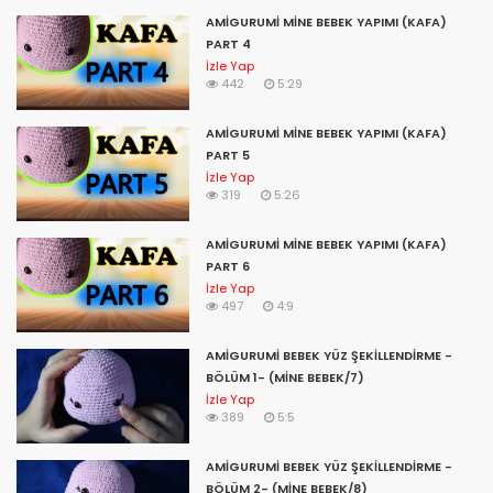
AMİGURUMİ MİNE BEBEK YAPIMI (KAFA)
amigurumi bebek burun yapımı,
PART 4
b nurcan amigurumi,
İzle Yap
442
5:29
amigurumi b harfi,
letra b amigurumi,
amigurumi canan,
AMİGURUMİ MİNE BEBEK YAPIMI (KAFA)
amigurumi cüzdan,
PART 5
amigurumi civciv,
İzle Yap
319
5:26
amigurumi cüzdan yapımı,
amigurumi cat,
AMİGURUMİ MİNE BEBEK YAPIMI (KAFA)
amigurumi caillou yapımı,
PART 6
amigurumi cc,
İzle Yap
amigurumi çanta,
497
4:9
amigurumi c harfi,
letra c amigurumi,
AMİGURUMİ BEBEK YÜZ ŞEKİLLENDİRME -
amigurumi çakıl bebek,
BÖLÜM 1- (MİNE BEBEK/7)
amigurumi çizgi film karakterleri yapımı,
İzle Yap
amigurumi çeşitleri,
389
5:5
amigurumi çıngırak tarifi,
amigurumi çıngırak tavşan,
AMİGURUMİ BEBEK YÜZ ŞEKİLLENDİRME -
amigurumi çilek,
BÖLÜM 2- (MİNE BEBEK/8)