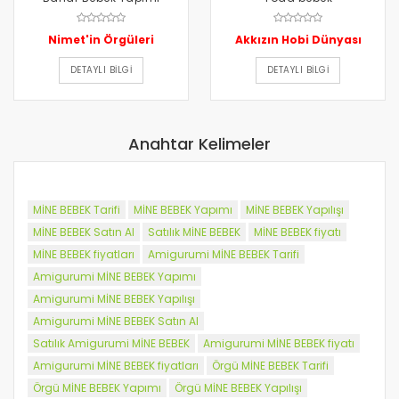
letra p amigurumi,
p chan amigurumi,
amigurumi reyyan bebek yapımı,
Nimet'in Örgüleri
Akkızın Hobi Dünyası
amigurumi rabbit,
DETAYLI BILGI
DETAYLI BILGI
amigurumi remzi,
amigurumi şifreleri,
amigurumi şapkalı erkek bebek yapımı,
amigurumi şirin yapımı,
Anahtar Kelimeler
MİNE BEBEK Tarifi
MİNE BEBEK Yapımı
MİNE BEBEK Yapılışı
MİNE BEBEK Satın Al
Satılık MİNE BEBEK
MİNE BEBEK fiyatı
MİNE BEBEK fiyatları
Amigurumi MİNE BEBEK Tarifi
Amigurumi MİNE BEBEK Yapımı
Amigurumi MİNE BEBEK Yapılışı
Amigurumi MİNE BEBEK Satın Al
Satılık Amigurumi MİNE BEBEK
Amigurumi MİNE BEBEK fiyatı
Amigurumi MİNE BEBEK fiyatları
Örgü MİNE BEBEK Tarifi
Örgü MİNE BEBEK Yapımı
Örgü MİNE BEBEK Yapılışı