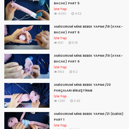
BACAK) PART 5
a&f amigurumi,
İzle Yap
amigurumi göz,
4.061
4:32
amigurumi geyik,
amigurumi geyik tarifi,
AMİGURUMİ MİNE BEBEK YAPIMI /18 (AYAK-
amigurumi göz işlemesi,
BACAK) PART 6
amigurumi göz örme,
İzle Yap
amigurumi garfield yapılışı,
651
5:18
amigurumi gözlük yapımı,
amigurumi gökkuşağı,
AMİGURUMİ MİNE BEBEK YAPIMI /19 (AYAK-
amigurumi gülşah bebek,
BACAK) PART 6
boneca g amigurumi,
İzle Yap
letra g amigurumi,
863
6:2
vestido boneca amigurumi g,
amigurumi hayvanlar,
AMİGURUMİ MİNE BEBEK YAPIMI /20
amigurumi hayvan,
PARÇALARI BİRLEŞTİRME
amigurumi hello kitty,
İzle Yap
amigurumi harf anahtarlık yapımı,
1.081
3:43
amigurumi havuç,
amigurumi hayri yapımı,
AMİGURUMİ MİNE BEBEK YAPIMI /21 (ELBİSE)
amigurumi hemşire yapımı,
PART 1
amigurumi hayvan figürleri,
İzle Yap