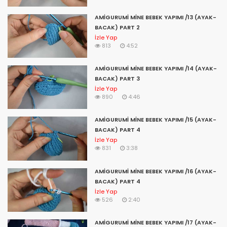
amigurumi emzik zinciri yapılışı,
amigurumi elsa,
AMİGURUMİ MİNE BEBEK YAPIMI /13 (AYAK-
amigurumi mickey e minnie,
BACAK) PART 2
letra e amigurumi,
İzle Yap
wall-e amigurumi,
813
4:52
croche e amigurumi,
amigurumi facili e veloci,
AMİGURUMİ MİNE BEBEK YAPIMI /14 (AYAK-
amigurumi facil e rapido,
BACAK) PART 3
amigurumi cactos e suculentas,
İzle Yap
amigurumi bela e a fera,
890
4:46
amigurumi preto e branco,
amigurumi fil,
AMİGURUMİ MİNE BEBEK YAPIMI /15 (AYAK-
amigurumi fil yapımı,
BACAK) PART 4
amigurumi fiyonk,
İzle Yap
831
3:38
amigurumi fiyonk yapımı,
amigurumi fil çıngırak yapımı,
amigurumi blo,
AMİGURUMİ MİNE BEBEK YAPIMI /16 (AYAK-
amigurumi fare,
BACAK) PART 4
amigurumi fil tarifi,
İzle Yap
526
2:40
amigurumi fiyatları,
amigurumi fil necati,
AMİGURUMİ MİNE BEBEK YAPIMI /17 (AYAK-
amigurumi f harfi,