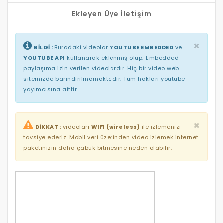
amigurumi jandarma bebek yapımı,
amigurumi juliet bebek,
Ekleyen Üye İletişim
amigurumi jip araba yapımı,
letra j amigurumi,
amigurumi kuzu,
×
BİLGİ :
Buradaki videolar
YOUTUBE EMBEDDED
ve
amigurumi kış bebeği,
YOUTUBE API
kullanarak eklenmiş olup; Embedded
amigurumi kedi,
paylaşıma izin verilen videolardır. Hiç bir video web
amigurumi köpek,
sitemizde barındırılmamaktadır. Tüm hakları youtube
amigurumi kalp,
yayımcısına aittir...
amigurumi kapı süsü,
amigurumi kitap ayracı,
amigurumi kol yapımı,
×
amigurumi küçük ayıcık yapımı,
DİKKAT :
videoları
WIFI (wireless)
ile izlemenizi
amigurumi kelebek yapımı,
tavsiye ederiz. Mobil veri üzerinden video izlemek internet
amigurumi k harfi,
paketinizin daha çabuk bitmesine neden olabilir.
letra k amigurumi,
amigurumi lila bebek,
amigurumi lol bebek,
amigurumi li serisi,
amigurumi lal bebek,
amigurumi lama,
amigurumi leylek yapımı,