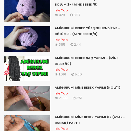
wall-e amigurumi,
BÖLÜM 2- (MİNE BEBEK/8)
croche e amigurumi,
İzle Yap
amigurumi facili e veloci,
429
3:57
amigurumi facil e rapido,
amigurumi cactos e suculentas,
AMİGURUMİ BEBEK YÜZ ŞEKİLLENDİRME -
amigurumi bela e a fera,
BÖLÜM 3- (MİNE BEBEK/9)
amigurumi preto e branco,
İzle Yap
amigurumi fil,
365
2:44
amigurumi fil yapımı,
amigurumi fiyonk,
AMİGURUMİ BEBEK SAÇ YAPIMI - (MİNE
amigurumi fiyonk yapımı,
BEBEK/10)
amigurumi fil çıngırak yapımı,
İzle Yap
1.091
5:30
amigurumi blo,
amigurumi fare,
amigurumi fil tarifi,
AMİGURUMİ MİNE BEBEK YAPIMI (KOL/11)
İzle Yap
amigurumi fiyatları,
2.599
3:51
amigurumi fil necati,
amigurumi f harfi,
a&f amigurumi,
AMİGURUMİ MİNE BEBEK YAPIMI /12 (AYAK-
amigurumi göz,
BACAK) PART 1
amigurumi geyik,
İzle Yap
amigurumi geyik tarifi,