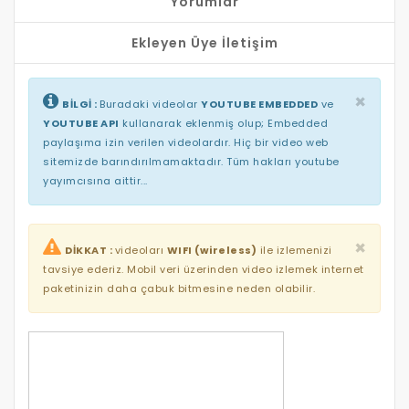
Yorumlar
amigurumi l harfi,
amigurumi l harfi yapımı,
Ekleyen Üye İletişim
letra l amigurumi,
amigurumi winnie l'ourson,
amigurumi maymun,
×
BİLGİ :
Buradaki videolar
YOUTUBE EMBEDDED
ve
amigurumi modelleri,
YOUTUBE API
kullanarak eklenmiş olup; Embedded
amigurumi masha bebek yapımı,
paylaşıma izin verilen videolardır. Hiç bir video web
amigurumi maşa,
sitemizde barındırılmamaktadır. Tüm hakları youtube
amigurumi mısır yapımı,
yayımcısına aittir...
amigurumi meyveler,
amigurumi m harfi,
amigurumi minik kedi yapımı,
×
amigurumi maşa yapımı,
DİKKAT :
videoları
WIFI (wireless)
ile izlemenizi
amigurumi minik oyuncak yapımı,
tavsiye ederiz. Mobil veri üzerinden video izlemek internet
amigurumi m nasıl yapılır,
paketinizin daha çabuk bitmesine neden olabilir.
amigurumide m ne demek,
letra m amigurumi,
m&m amigurumi,
amigurumi nasıl yapılır,
amigurumi niloya,
amigurumi necati,