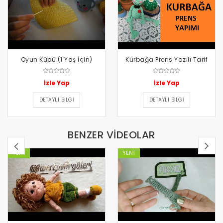
amigurumi remzi,
amigurumi şifreleri,
amigurumi şapkalı erkek bebek yapımı,
amigurumi şirin yapımı,
Oyun Küpü (1 Yaş İçin)
Kurbağa Prens Yazılı Tarif
İzle Yap
İzle Yap
DETAYLI BILGI
DETAYLI BILGI
BENZER VİDEOLAR
YENI
YENI