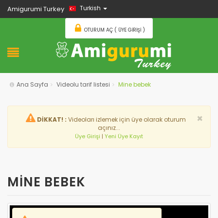
Turkish
Amigurumi Turkey
OTURUM AÇ ( ÜYE GIRIŞI )
Ana Sayfa
Videolu tarif listesi
Mine bebek
×
DİKKAT! :
Videoları izlemek için üye olarak oturum
açınız...
Üye Girişi
|
Yeni Üye Kayıt
MİNE BEBEK