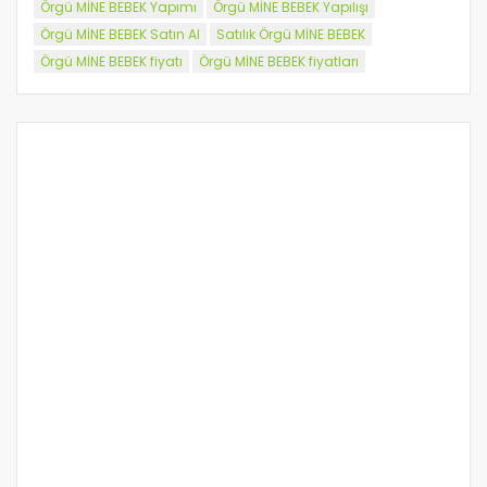
Örgü MİNE BEBEK Yapımı
Örgü MİNE BEBEK Yapılışı
Örgü MİNE BEBEK Satın Al
Satılık Örgü MİNE BEBEK
Örgü MİNE BEBEK fiyatı
Örgü MİNE BEBEK fiyatları