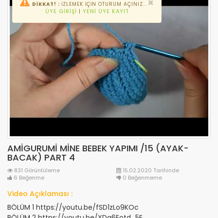
×
DİKKAT! :
İZLEMEK IÇIN OTURUM AÇINIZ...
ÜYE GIRIŞI
|
YENI ÜYE KAYIT
AMİGURUMİ MİNE BEBEK YAPIMI /15 (AYAK-
BACAK) PART 4
831 Görüntüleme
15.02.2020 Tarihinde
6 Beğenme
0 Beğenmeme
Video Açıklaması :
BÖLÜM 1 https://youtu.be/fSD1zLo9KOc
BÖLÜM 2 https://youtu.be/XDg6Eotd_5E