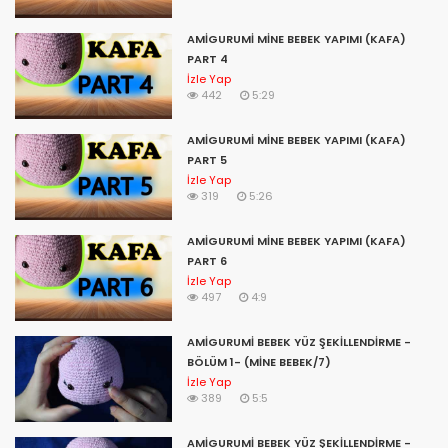
AMİGURUMİ MİNE BEBEK YAPIMI (KAFA)
PART 4
İzle Yap
442
5:29
amigurumi deve yapımı,
amigurumi dudak işlemesi,
AMİGURUMİ MİNE BEBEK YAPIMI (KAFA)
d&d dolls amigurumi by dua,
PART 5
letra de amigurumi,
İzle Yap
319
5:26
amigurumi eşek,
amigurumi elbise,
AMİGURUMİ MİNE BEBEK YAPIMI (KAFA)
amigurumi erkek bebek,
PART 6
amigurumi emzik zinciri,
İzle Yap
amigurumi emzikli bebek,
497
4:9
amigurumi eksiltme,
amigurumi ejderha yapımı,
AMİGURUMİ BEBEK YÜZ ŞEKİLLENDİRME -
amigurumi erkek tavşan,
BÖLÜM 1- (MİNE BEBEK/7)
amigurumi emzik zinciri yapılışı,
İzle Yap
amigurumi elsa,
389
5:5
amigurumi mickey e minnie,
letra e amigurumi,
AMİGURUMİ BEBEK YÜZ ŞEKİLLENDİRME -