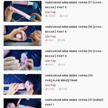
AMİGURUMİ MİNE BEBEK YAPIMI /17 (AYAK-
amigurumi inek,
BACAK) PART 5
amigurumi ipleri,
İzle Yap
amigurumi inek yapımı,
4.061
4:32
amigurumi ince bebek,
amigurumi iron man,
AMİGURUMİ MİNE BEBEK YAPIMI /18 (AYAK-
amigurumi işleme göz yapımı,
BACAK) PART 6
amigurumi i harfi,
İzle Yap
amigurumi ip fiyatları,
651
5:18
amigurumi ilmek kapatma,
amigurumi ilmek kaydırma,
AMİGURUMİ MİNE BEBEK YAPIMI /19 (AYAK-
amigurumi joker,
BACAK) PART 6
amigurumi jet yapımı,
İzle Yap
amigurumi joker yapımı,
863
6:2
amigurumi japanese,
amigurumi jeremy,
AMİGURUMİ MİNE BEBEK YAPIMI /20
amigurumi jack sparrow,
PARÇALARI BİRLEŞTİRME
amigurumi japon bebek yapımı,
İzle Yap
amigurumi jandarma bebek yapımı,
1.081
3:43
amigurumi juliet bebek,
amigurumi jip araba yapımı,
AMİGURUMİ MİNE BEBEK YAPIMI /21 (ELBİSE)
letra j amigurumi,
PART 1