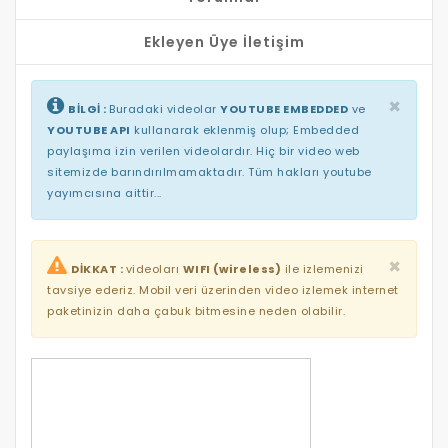
Ekleyen Üye İletişim
×
BİLGİ :
Buradaki videolar
YOUTUBE EMBEDDED
ve
YOUTUBE API
kullanarak eklenmiş olup; Embedded
paylaşıma izin verilen videolardır. Hiç bir video web
sitemizde barındırılmamaktadır. Tüm hakları youtube
yayımcısına aittir...
×
DİKKAT :
videoları
WIFI (wireless)
ile izlemenizi
tavsiye ederiz. Mobil veri üzerinden video izlemek internet
paketinizin daha çabuk bitmesine neden olabilir.