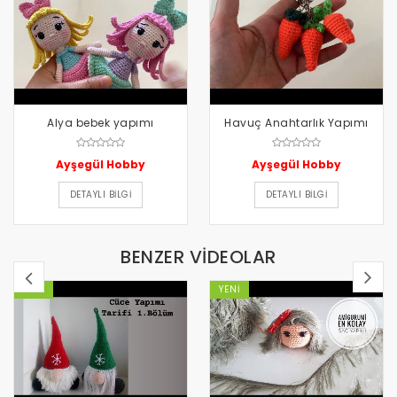
Alya bebek yapımı
Havuç Anahtarlık Yapımı
Ayşegül Hobby
Ayşegül Hobby
DETAYLI BILGI
DETAYLI BILGI
BENZER VİDEOLAR
YENI
YENI