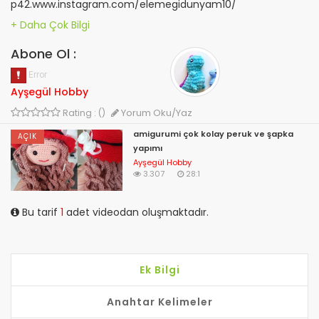
p42.www.instagram.com/elemegidunyam10/
Abone Ol :
Ayşegül Hobby
Yorum Oku/Yaz
Rating : ()
amigurumi çok kolay peruk ve şapka
AÇIK
yapımı
Ayşegül Hobby
3.307
28:1
Bu tarif
1
adet videodan oluşmaktadır.
Ek Bilgi
Anahtar Kelimeler