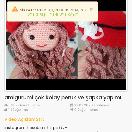
×
DİKKAT! :
İZLEMEK IÇIN OTURUM AÇINIZ...
ÜYE GIRIŞI
|
YENI ÜYE KAYIT
amigurumi çok kolay peruk ve şapka yapımı
3.307 Görüntüleme
29.09.2020 Tarihinde
111 Beğenme
0 Beğenmeme
Video Açıklaması :
instagram hesabım: https://z-