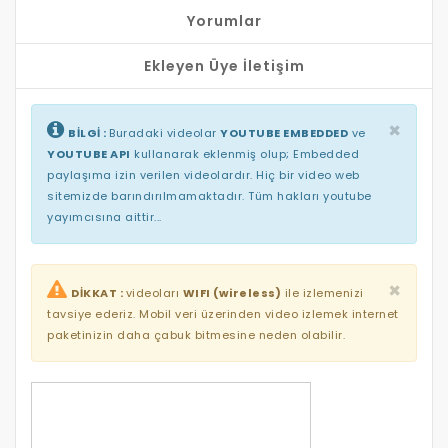
Yorumlar
Ekleyen Üye İletişim
×
BİLGİ :
Buradaki videolar
YOUTUBE EMBEDDED
ve
YOUTUBE API
kullanarak eklenmiş olup; Embedded
paylaşıma izin verilen videolardır. Hiç bir video web
sitemizde barındırılmamaktadır. Tüm hakları youtube
yayımcısına aittir...
×
DİKKAT :
videoları
WIFI (wireless)
ile izlemenizi
tavsiye ederiz. Mobil veri üzerinden video izlemek internet
paketinizin daha çabuk bitmesine neden olabilir.