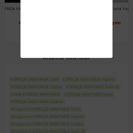
FRİDA KAHLO ANAHTARLIK YAPIMI
Nazar Boncuğu Anahtarlık Yapılı
Ayşegül Hobby
Akkızın Hobi Dünyası
DETAYLI BILGI
DETAYLI BILGI
Anahtar Kelimeler
KÖPEKÇİK ANAHTARLIK Tarifi
KÖPEKÇİK ANAHTARLIK Yapımı
KÖPEKÇİK ANAHTARLIK Yapılışı
KÖPEKÇİK ANAHTARLIK Satın Al
Satılık KÖPEKÇİK ANAHTARLIK
KÖPEKÇİK ANAHTARLIK fiyatı
KÖPEKÇİK ANAHTARLIK fiyatları
Amigurumi KÖPEKÇİK ANAHTARLIK Tarifi
Amigurumi KÖPEKÇİK ANAHTARLIK Yapımı
Amigurumi KÖPEKÇİK ANAHTARLIK Yapılışı
Amigurumi KÖPEKÇİK ANAHTARLIK Satın Al