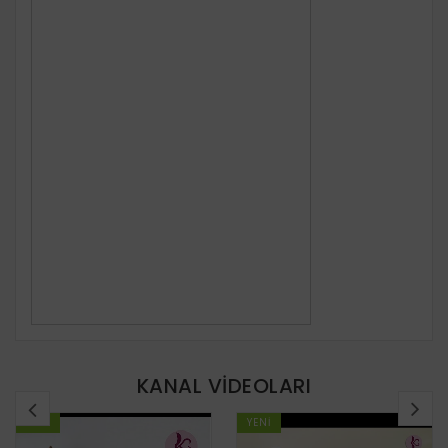
Merhaba Ben Karanfil Öğretmen. Örgüsever bir Matematik
öğretmeniyim. Kanalımda örgü, elişleri başta olmak üzere
faydalı olabileceğini düşündüğüm konularda video içerikler
paylaşıyorum. Siz de paylaşımlarımı faydalı bulur ve yeni
videolarımdan haberdar olmak isterseniz kanalıma ücretsiz
abone olabilirsiniz.
KANALIMA ABONE OLMAK İÇİN:
https://goo.gl/Ac6QNE
https://www.youtube.com/channel/UCy9W5llRsfnzt306Zg7R
view_as=subscriber
https://www.youtube.com/karanfilogretmen
KANAL VİDEOLARI
YENI
YENI