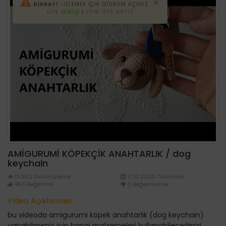
×
DİKKAT! :
İZLEMEK IÇIN OTURUM AÇINIZ...
ÜYE GIRIŞI
|
YENI ÜYE KAYIT
AMİGURUMİ KÖPEKÇİK ANAHTARLIK / dog
keychain
13.902 Görüntüleme
17.10.2020 Tarihinde
463 Beğenme
0 Beğenmeme
Video Açıklaması :
bu videoda amigurumi köpek anahtarlık (dog keychain)
yapabilmeniz için hangi malzemeleri kullanabileceğinizi