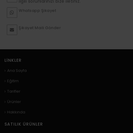
ilgili sorunlarınızı bize iletiniz.
Whatsapp Şikayet
Şikayet Maili Gönder
LINKLER
Ana Sayfa
Eğitim
Tarifler
Ürünler
Hakkında
SATILIK ÜRÜNLER