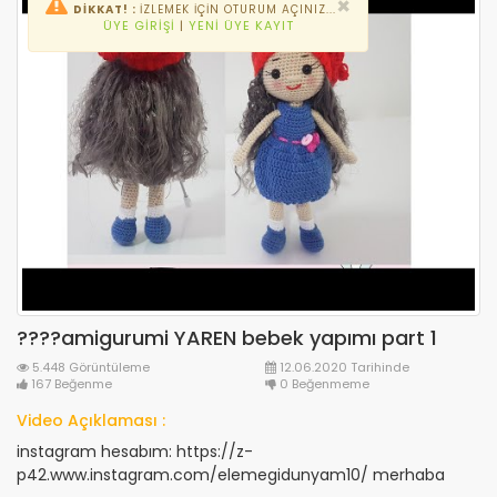
×
DİKKAT! :
İZLEMEK IÇIN OTURUM AÇINIZ...
ÜYE GIRIŞI
|
YENI ÜYE KAYIT
????amigurumi YAREN bebek yapımı part 1
5.448 Görüntüleme
12.06.2020 Tarihinde
167 Beğenme
0 Beğenmeme
Video Açıklaması :
instagram hesabım: https://z-
p42.www.instagram.com/elemegidunyam10/ merhaba