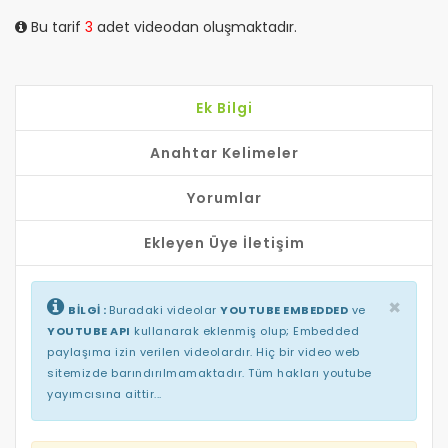
Bu tarif
3
adet videodan oluşmaktadır.
Ek Bilgi
Anahtar Kelimeler
Yorumlar
Ekleyen Üye İletişim
×
BİLGİ :
Buradaki videolar
YOUTUBE EMBEDDED
ve
YOUTUBE API
kullanarak eklenmiş olup; Embedded
paylaşıma izin verilen videolardır. Hiç bir video web
sitemizde barındırılmamaktadır. Tüm hakları youtube
yayımcısına aittir...