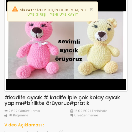
×
DİKKAT! :
İZLEMEK IÇIN OTURUM AÇINIZ...
ÜYE GIRIŞI
|
YENI ÜYE KAYIT
#kadife ayıcık # kadife iple çok kolay ayıcık
yapımı#birlikte örüyoruz#pratik
2.697 Görüntüleme
15.02.2021 Tarihinde
78 Beğenme
0 Beğenmeme
Video Açıklaması :