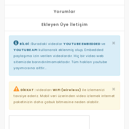
Yorumlar
Ekleyen Üye İletişim
×
BİLGİ :
Buradaki videolar
YOUTUBE EMBEDDED
ve
YOUTUBE API
kullanarak eklenmiş olup; Embedded
paylaşıma izin verilen videolardır. Hiç bir video web
sitemizde barındırılmamaktadır. Tüm hakları youtube
yayımcısına aittir...
×
DİKKAT :
videoları
WIFI (wireless)
ile izlemenizi
tavsiye ederiz. Mobil veri üzerinden video izlemek internet
paketinizin daha çabuk bitmesine neden olabilir.