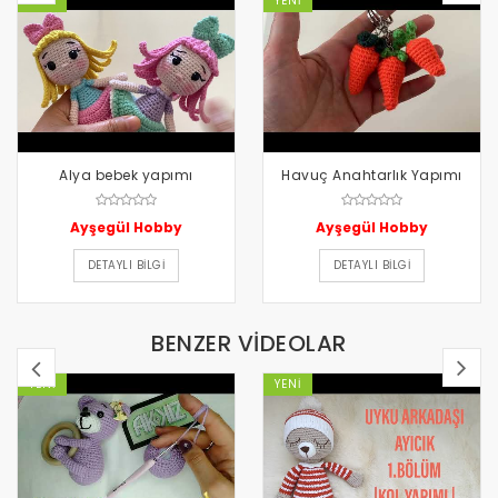
YENI
YENI
Alya bebek yapımı
Havuç Anahtarlık Yapımı
Ayşegül Hobby
Ayşegül Hobby
DETAYLI BILGI
DETAYLI BILGI
BENZER VİDEOLAR
YENI
YENI