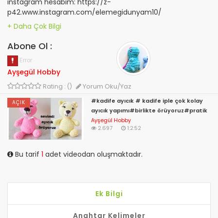
instagram hesabım: https://z-
p42.www.instagram.com/elemegidunyam10/
Abone Ol :
Ayşegül Hobby
Yorum Oku/Yaz
Rating : ()
#kadife ayıcık # kadife iple çok kolay
AÇIK
ayıcık yapımı#birlikte örüyoruz#pratik
Ayşegül Hobby
2.697
1:2:52
Bu tarif
1
adet videodan oluşmaktadır.
Ek Bilgi
Anahtar Kelimeler