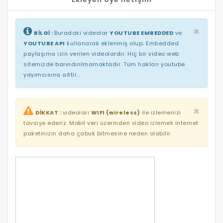
×
BİLGİ :
Buradaki videolar
YOUTUBE EMBEDDED
ve
YOUTUBE API
kullanarak eklenmiş olup; Embedded
paylaşıma izin verilen videolardır. Hiç bir video web
sitemizde barındırılmamaktadır. Tüm hakları youtube
yayımcısına aittir...
×
DİKKAT :
videoları
WIFI (wireless)
ile izlemenizi
tavsiye ederiz. Mobil veri üzerinden video izlemek internet
paketinizin daha çabuk bitmesine neden olabilir.