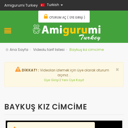
Turkish
Amigurumi Turkey
OTURUM AÇ ( ÜYE GIRIŞI )
Ana Sayfa
Videolu tarif listesi
Baykuş kız cimcime
×
DİKKAT! :
Videoları izlemek için üye olarak oturum
açınız...
Üye Girişi
|
Yeni Üye Kayıt
BAYKUŞ KIZ CIMCIME