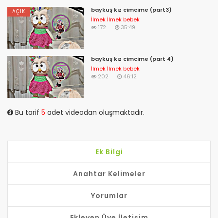
baykuş kız cimcime (part3)
AÇIK
İlmek İlmek bebek
172
35:49
baykuş kız cimcime (part 4)
İlmek İlmek bebek
202
46:12
Bu tarif
5
adet videodan oluşmaktadır.
Ek Bilgi
Anahtar Kelimeler
Yorumlar
Ekleyen Üye İletişim