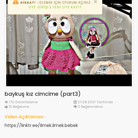
×
DİKKAT! :
İZLEMEK IÇIN OTURUM AÇINIZ...
ÜYE GIRIŞI
|
YENI ÜYE KAYIT
baykuş kız cimcime (part3)
172 Görüntüleme
27.08.2021 Tarihinde
15 Beğenme
0 Beğenmeme
Video Açıklaması :
https://linktr.ee/ilmek.ilmek.bebek