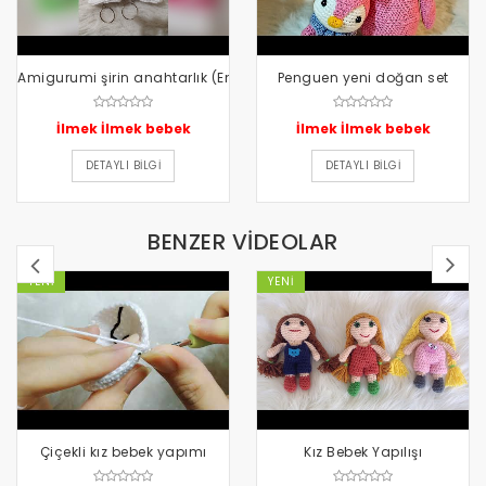
Amigurumi şirin anahtarlık (English subtitles
Penguen yeni doğan set
İlmek İlmek bebek
İlmek İlmek bebek
DETAYLI BILGI
DETAYLI BILGI
BENZER VİDEOLAR
YENI
YENI
Çiçekli kız bebek yapımı
Kız Bebek Yapılışı