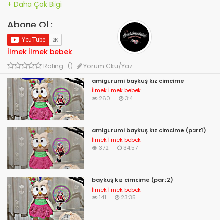
#amigurumidoll #amigurumibabydoll #amigurumibaby
#amigurumi #doll #amigurumibaykuş
#amigurumibaykuşkız #baykuşkız
Abone Ol :
İlmek İlmek bebek
Yorum Oku/Yaz
Rating : ()
amigurumi baykuş kız cimcime
İlmek İlmek bebek
260
3:4
amigurumi baykuş kız cimcime (part1)
İlmek İlmek bebek
372
34:57
baykuş kız cimcime (part2)
İlmek İlmek bebek
141
23:35