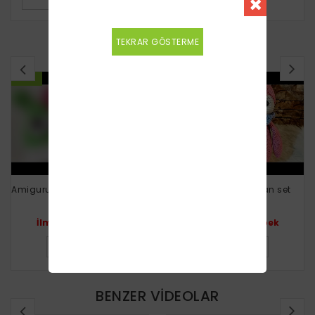
TEKRAR GÖSTERME
KANAL VİDEOLARI
YENI
YENI
Amigurumi şirin anahtarlık (English subtitles
Penguen yeni doğan set
İlmek İlmek bebek
İlmek İlmek bebek
DETAYLI BILGI
DETAYLI BILGI
BENZER VİDEOLAR