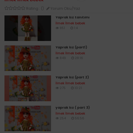
Yorum Oku/Yaz
Rating : ()
Yaprak kız tanıtımı
İlmek İlmek bebek
951
1:4
Yaprak kız (part1)
İlmek İlmek bebek
849
28:16
Yaprak kız (part 2)
İlmek İlmek bebek
275
10:21
yaprak kız ( part 3)
İlmek İlmek bebek
254
56:56