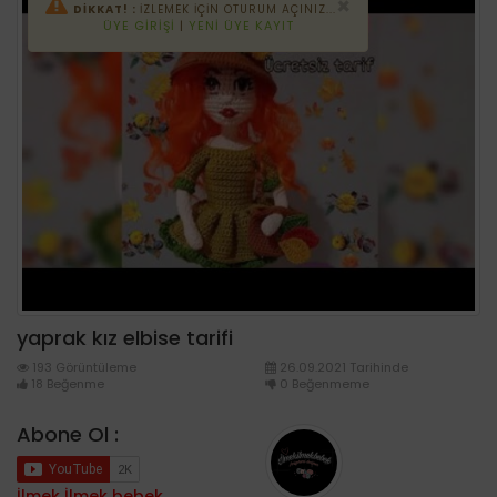
×
DİKKAT! :
İZLEMEK IÇIN OTURUM AÇINIZ...
ÜYE GIRIŞI
|
YENI ÜYE KAYIT
yaprak kız elbise tarifi
193 Görüntüleme
26.09.2021 Tarihinde
18 Beğenme
0 Beğenmeme
Abone Ol :
İlmek İlmek bebek