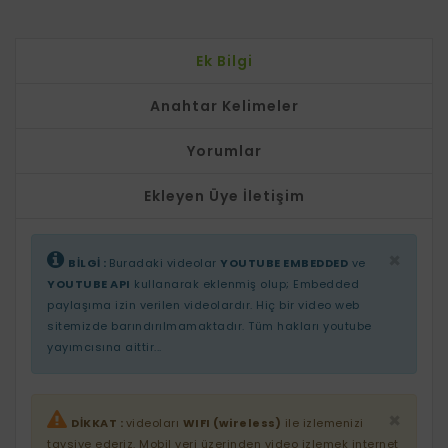
Ek Bilgi
Anahtar Kelimeler
Yorumlar
Ekleyen Üye İletişim
×
BİLGİ :
Buradaki videolar
YOUTUBE EMBEDDED
ve
YOUTUBE API
kullanarak eklenmiş olup; Embedded
paylaşıma izin verilen videolardır. Hiç bir video web
sitemizde barındırılmamaktadır. Tüm hakları youtube
yayımcısına aittir...
×
DİKKAT :
videoları
WIFI (wireless)
ile izlemenizi
tavsiye ederiz. Mobil veri üzerinden video izlemek internet