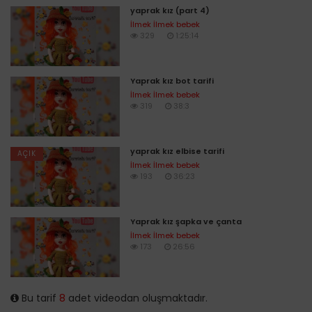
yaprak kız (part 4)
İlmek İlmek bebek
329
1:25:14
Yaprak kız bot tarifi
İlmek İlmek bebek
319
38:3
yaprak kız elbise tarifi
AÇIK
İlmek İlmek bebek
193
36:23
Yaprak kız şapka ve çanta
İlmek İlmek bebek
173
26:56
Bu tarif
8
adet videodan oluşmaktadır.