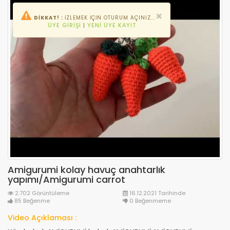
×
DİKKAT! :
İZLEMEK IÇIN OTURUM AÇINIZ...
ÜYE GIRIŞI
|
YENI ÜYE KAYIT
Amigurumi kolay havuç anahtarlık
yapımı/Amigurumi carrot
2.702 Görüntüleme
16.12.2021 Tarihinde
85 Beğenme
0 Beğenmeme
Video Açıklaması :