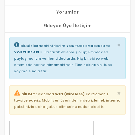
Yorumlar
Ekleyen Üye İletişim
×
BİLGİ :
Buradaki videolar
YOUTUBE EMBEDDED
ve
YOUTUBE API
kullanarak eklenmiş olup; Embedded
paylaşıma izin verilen videolardır. Hiç bir video web
sitemizde barındırılmamaktadır. Tüm hakları youtube
yayımcısına aittir...
×
DİKKAT :
videoları
WIFI (wireless)
ile izlemenizi
tavsiye ederiz. Mobil veri üzerinden video izlemek internet
paketinizin daha çabuk bitmesine neden olabilir.