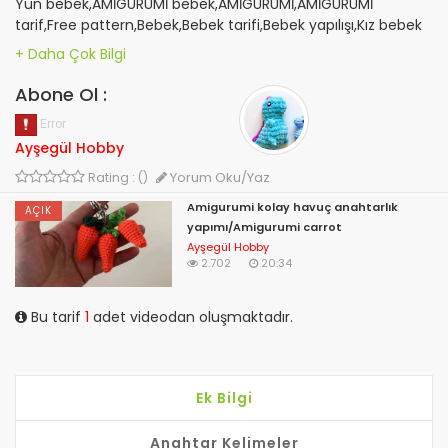
Yün bebek,AMİGURUMİ bebek,AMİGURUMİ,AMİGURUMİ
tarif,Free pattern,Bebek,Bebek tarifi,Bebek yapılışı,Kız bebek
yapılışı,AMİGURUMİ bebek
yapılışı,padronizar,Recitar,Muster,نمط,Doll pattern,Amigurumi
free pattern,Kolay amigurumi iPad’imden gönderildi
Abone Ol :
Ayşegül Hobby
Yorum Oku/Yaz
Rating : ()
Amigurumi kolay havuç anahtarlık
AÇIK
yapımı/Amigurumi carrot
Ayşegül Hobby
2.702
20:34
Bu tarif
1
adet videodan oluşmaktadır.
Ek Bilgi
Anahtar Kelimeler