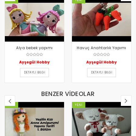
YENI
YENI
Alya bebek yapımı
Havuç Anahtarlık Yapımı
Ayşegül Hobby
Ayşegül Hobby
DETAYLI BILGI
DETAYLI BILGI
BENZER VİDEOLAR
YENI
YENI