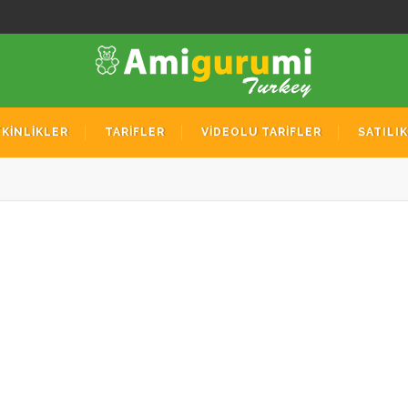
TKİNLİKLER
TARİFLER
VİDEOLU TARİFLER
SATILI