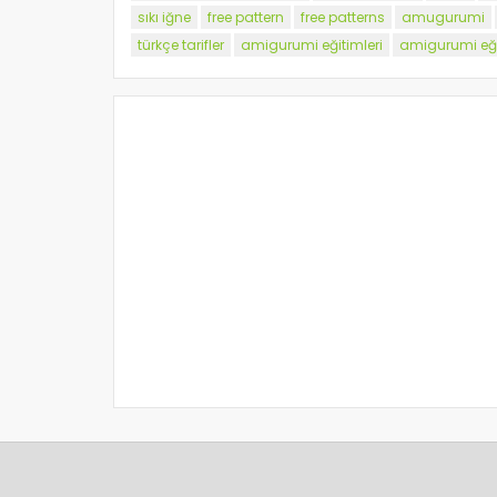
sıkı iğne
free pattern
free patterns
amugurumi
türkçe tarifler
amigurumi eğitimleri
amigurumi eği