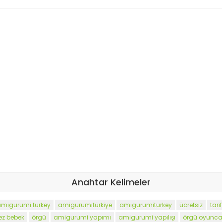
Anahtar Kelimeler
migurumi turkey
amigurumitürkiye
amigurumiturkey
ücretsiz
tarif
ez bebek
örgü
amigurumi yapımı
amigurumi yapılışı
örgü oyunca