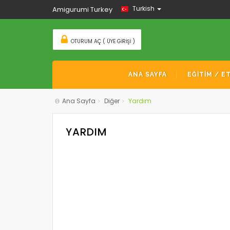
Turkish
Amigurumi Turkey
OTURUM AÇ ( ÜYE GIRIŞI )
ANA SAYFA
EĞİTİM / E
Ana Sayfa
Diğer
Yardım
YARDIM