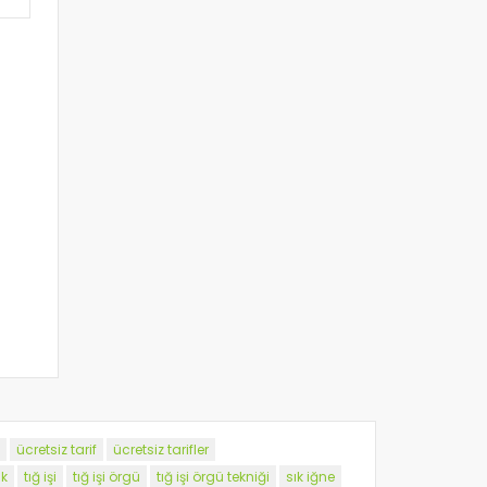
ücretsiz tarif
ücretsiz tarifler
k
tığ işi
tığ işi örgü
tığ işi örgü tekniği
sık iğne