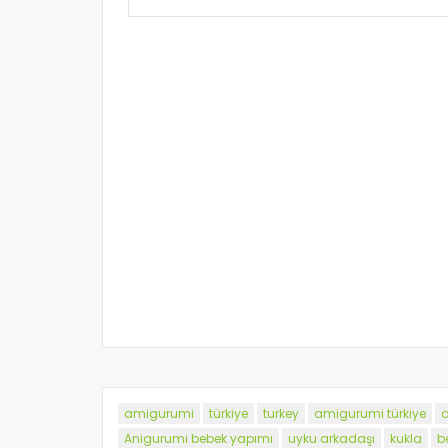
amigurumi
türkiye
turkey
amigurumi türkiye
a
Anigurumi bebek yapımı
uyku arkadaşı
kukla
b