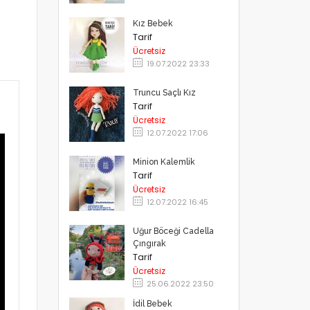
Kız Bebek
Tarif
Ücretsiz
19.07.2022 23:33
Truncu Saçlı Kız
Tarif
Ücretsiz
12.07.2022 17:06
Minion Kalemlik
Tarif
Ücretsiz
12.07.2022 16:45
Uğur Böceği Cadella
Çıngırak
Tarif
Ücretsiz
25.06.2022 23:50
İdil Bebek