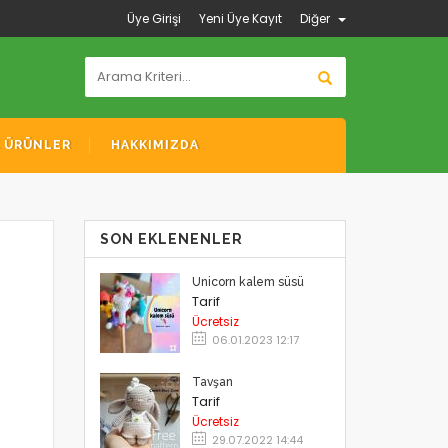
Üye Girişi
Yeni Üye Kayıt
Diğer
K ÜRÜNLER
HAKKIMIZDA
SON EKLENENLER
Unicorn kalem süsü
Tarif
Ücretsiz
06.01.2023 12:17
Tavşan
Tarif
Ücretsiz
29.07.2022 14:44