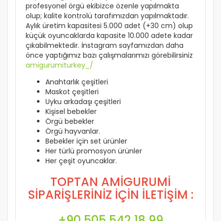
profesyonel örgü ekibizce özenle yapılmakta
olup; kalite kontrolü tarafımızdan yapılmaktadır.
Aylık üretim kapasitesi 5.000 adet (+30 cm) olup
küçük oyuncaklarda kapasite 10.000 adete kadar
çıkabilmektedir. İnstagram sayfamızdan daha
önce yaptığımız bazı çalışmalarımızı görebilirsiniz
amigurumiturkey_/
Anahtarlık çeşitleri
Maskot çeşitleri
Uyku arkadaşı çeşitleri
Kişisel bebekler
Örgü bebekler
Örgü hayvanlar.
Bebekler için set ürünler
Her türlü promosyon ürünler
Her çeşit oyuncaklar.
TOPTAN AMİGURUMİ
SİPARİŞLERİNİZ İÇİN İLETİŞİM :
+90 505 542 18 99