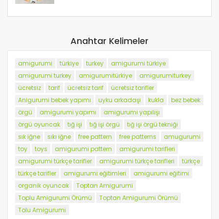
Anahtar Kelimeler
amigurumi
türkiye
turkey
amigurumi türkiye
amigurumi turkey
amigurumitürkiye
amigurumiturkey
ücretsiz
tarif
ücretsiz tarif
ücretsiz tarifler
Anigurumi bebek yapımı
uyku arkadaşı
kukla
bez bebek
örgü
amigurumi yapımı
amigurumi yapılışı
örgü oyuncak
tığ işi
tığ işi örgü
tığ işi örgü tekniği
sık iğne
sıkı iğne
free pattern
free patterns
amugurumi
toy
toys
amigurumi pattern
amigurumi tarifleri
amigurumi türkçe tarifler
amigurumi türkçe tarifleri
türkçe
türkçe tarifler
amigurumi eğitimleri
amigurumi eğitimi
organik oyuncak
Toptan Amigurumi
Toplu Amigurumi Örümü
Toptan Amigurumi Örümü
Tolu Amigurumi