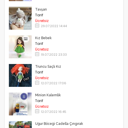
Tavşan
Tarif
Ücretsiz
29.07.2022 14:44
Kız Bebek
Tarif
Ücretsiz
19.07.2022 23:33
Truncu Saçlı Kız
Tarif
Ücretsiz
12.07.2022 17:06
Minion Kalemlik
Tarif
Ücretsiz
12.07.2022 16:45
Uğur Böceği Cadella Çıngırak