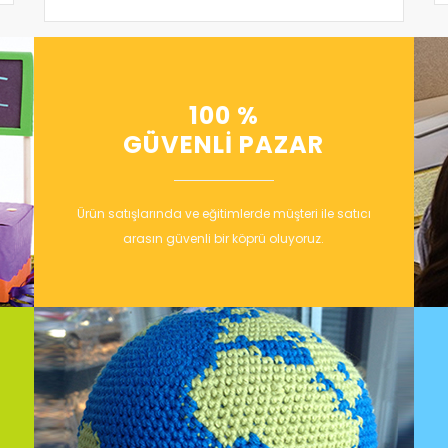
100 %
GÜVENLİ PAZAR
Ürün satışlarında ve eğitimlerde müşteri ile satıcı
arasın güvenli bir köprü oluyoruz.