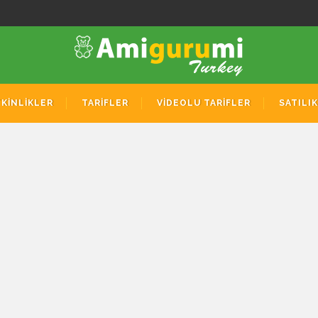
TKİNLİKLER
TARİFLER
VİDEOLU TARİFLER
SATILI