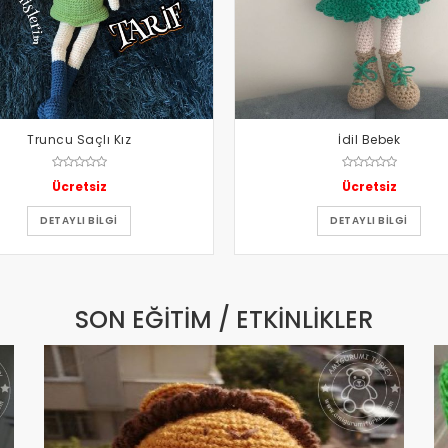
Truncu Saçlı Kız
İdil Bebek
Ücretsiz
Ücretsiz
DETAYLI BILGI
DETAYLI BILGI
SON EĞITIM / ETKINLIKLER