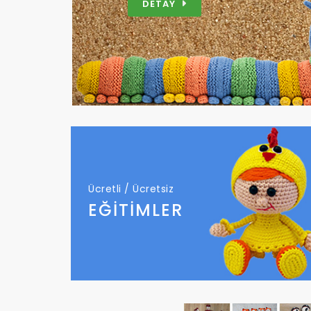
DETAY
Ücretli / Ücretsiz
EĞİTİMLER