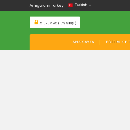
Turkish
Amigurumi Turkey
OTURUM AÇ ( ÜYE GIRIŞI )
ANA SAYFA
EĞİTİM / E