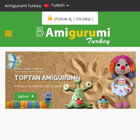
Turkish
Amigurumi Turkey
OTURUM AÇ ( ÜYE GIRIŞI )
TOPLU ÖRÜM YAPILIR
TOPTAN AMİGURUMİ
Promosyon ve Hediyelik Toplu Oyuncak Temini.
DETAY