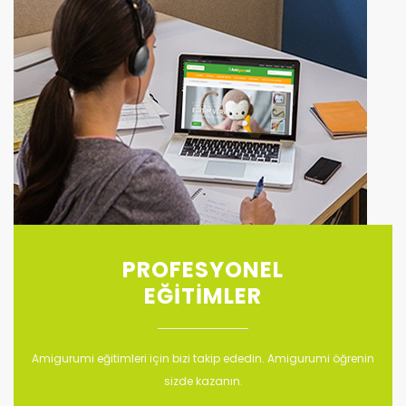
PROFESYONEL
EĞİTİMLER
Amigurumi eğitimleri için bizi takip ededin. Amigurumi öğrenin
sizde kazanın.