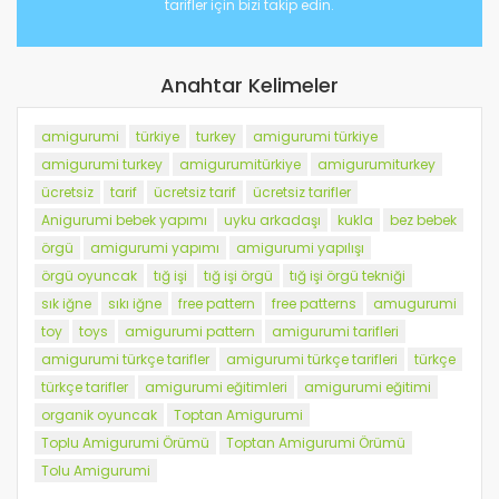
tarifler için bizi takip edin.
Anahtar Kelimeler
amigurumi
türkiye
turkey
amigurumi türkiye
amigurumi turkey
amigurumitürkiye
amigurumiturkey
ücretsiz
tarif
ücretsiz tarif
ücretsiz tarifler
Anigurumi bebek yapımı
uyku arkadaşı
kukla
bez bebek
örgü
amigurumi yapımı
amigurumi yapılışı
örgü oyuncak
tığ işi
tığ işi örgü
tığ işi örgü tekniği
sık iğne
sıkı iğne
free pattern
free patterns
amugurumi
toy
toys
amigurumi pattern
amigurumi tarifleri
amigurumi türkçe tarifler
amigurumi türkçe tarifleri
türkçe
türkçe tarifler
amigurumi eğitimleri
amigurumi eğitimi
organik oyuncak
Toptan Amigurumi
Toplu Amigurumi Örümü
Toptan Amigurumi Örümü
Tolu Amigurumi