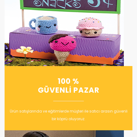
100 %
GÜVENLİ PAZAR
Ürün satışlarında ve eğitimlerde müşteri ile satıcı arasın güvenli
bir köprü oluyoruz.