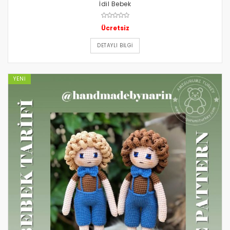
İdil Bebek
Ücretsiz
DETAYLI BILGI
YENI